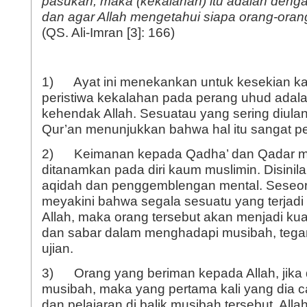
pasukan, maka (kekalahan) itu adalah dengan i
dan agar Allah mengetahui siapa orang-oran
(QS. Ali-Imran [3]: 166)
1) Ayat ini menekankan untuk kesekian ka
peristiwa kekalahan pada perang uhud adala
kehendak Allah. Sesuatau yang sering diulan
Qur’an menunjukkan bahwa hal itu sangat pe
2) Keimanan kepada Qadha’ dan Qadar m
ditanamkan pada diri kaum muslimin. Disini
aqidah dan penggemblengan mental. Seseo
meyakini bahwa segala sesuatu yang terjadi p
Allah, maka orang tersebut akan menjadi kua
dan sabar dalam menghadapi musibah, tegar
ujian.
3) Orang yang beriman kepada Allah, jika 
musibah, maka yang pertama kali yang dia c
dan pelajaran di balik musibah tersebut. Alla