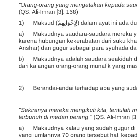
“
Orang-orang yang mengatakan kepada sau
(QS. Ali-Imran [3]: 168)
1) Maksud (لِإِخْوَانِهِمْ) dalam ayat 
a) Maksudnya saudara-saudara mereka y
karena hubungan kekerabatan dari suku kha
Anshar) dan gugur sebagai para syuhada d
b) Maksudnya adalah saudara seakidah da
dari kalangan orang-orang munafik yang mas
2) Berandai-andai terhadap apa yang sudah
"Sekiranya mereka mengikuti kita, tentulah m
terbunuh
di medan perang.
"
(QS. Ali-Imran [3
a) Maksudnya kalau yang sudah gugur di
yang jumlahnya 70 orang tersebut hati kepa