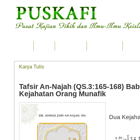
Home
Ilmu
Tsaqafah
Karya Tulis
Seput
Karya Tulis
Tafsir An-Najah (QS.3:165-168) Ba
Kejahatan Orang Munafik
Dua Kejaha
ٌ قَدْ أَصَبْتُمْ