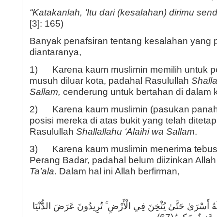
“
Katakanlah
,
‘
Itu dari (kesalahan) dirimu sendi
[3]: 165)
Banyak penafsiran tentang kesalahan yang p
diantaranya,
1) Karena kaum muslimin memilih untuk 
musuh diluar kota, padahal Rasulullah
S
halla
Sallam,
cenderung untuk bertahan di dalam k
2) Karena kaum muslimin (pasukan panah
posisi mereka di atas bukit yang telah diteta
Rasulullah
S
hallallahu ‘Alaihi wa Sallam
.
3) Karena kaum muslimin menerima tebu
Perang Badar, padahal belum diizinkan Alla
Ta’ala
. Dalam hal ini Allah berfirman,
َهُ أَسْرَىٰ حَتَّىٰ يُثْخِنَ فِي الْأَرْضِ ۚ تُرِيدُونَ عَرَضَ الدُّنْيَا