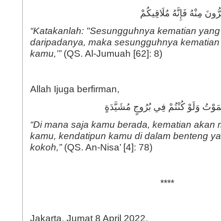
“
Katakanlah: "Sesungguhnya kematian yang 
daripadanya, maka sesungguhnya kematian
kamu,
’”
(QS. Al-Jumuah [62]: 8)
Allah Ijuga berfirman,
“
Di mana saja kamu berada, kematian akan
kamu, kendatipun kamu di dalam benteng yang
kokoh,
”
(QS. An-Nisa’ [4]: 78)
****
Jakarta, Jumat 8 April 2022.