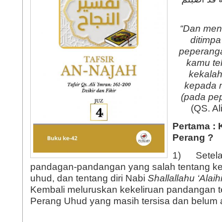
“
Dan men
ditimp
peperanga
kamu te
kekalah
 Aktual
Jilbab Menurut Syari'at
kepada
at
Islam (Meluruskan
(pada pe
Pandangan Prof. DR.
(QS. Al
Quraish)
Lihat isinya
Pertama :
Perang
?
1) Setela
pandagan-pandangan yang salah tentang k
 Aktual
Halal dan Haram Dalam Pernikahan
uhud, dan tentang diri Nabi
S
hallallahu ‘Alai
sa
(Edisi I)
Kembali meluruskan kekeliruan pandangan 
Lihat isinya »
Perang Uhud yang masih tersisa dan belum