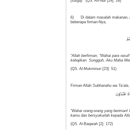
(surga).”
(QS. An-Nur [24]: 26)
6) Di dalam masalah makanan, Al
beberapa firman-Nya,
“Allah berfirman, “Wahai para rasu
kebajikan. Sungguh, Aku Maha Men
(QS. Al-Mukminun [23]: 51)
Firman Allah
Subhanahu wa Ta’ala
,
اهُ تَعْبُدُوْنَ
“Wahai orang-orang yang beriman! 
kamu dan bersyukurlah kepada All
(QS. Al-Baqarah [2]: 172)