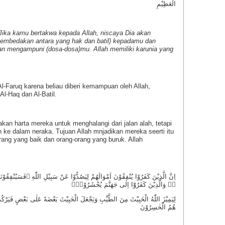
الْعَظِيْمِ
Jika kamu bertakwa kepada Allah, niscaya Dia akan
mbedakan antara yang hak dan batil) kepadamu dan
 mengampuni (dosa-dosa)mu. Allah memiliki karunia yang
-Faruq karena beliau diberi kemampuan oleh Allah,
l-Haq dan Al-Batil.
n harta mereka untuk menghalangi dari jalan alah, tetapi
ke dalam neraka. Tujuan Allah mnjadikan mereka seerti itu
ng yang baik dan orang-orang yang buruk. Allah
اِنَّ الَّذِيْنَ كَفَرُوْا يُنْفِقُوْنَ اَمْوَالَهُمْ لِيَصُدُّوْا عَنْ سَبِيْلِ اللّٰهِ ۗفَسَيُنْفِقُوْنَه
ەۗ وَالَّذِيْنَ كَفَرُوْٓا اِلٰى جَهَنَّمَ يُحْشَرُوْنَۙ
لِيَمِيْزَ اللّٰهُ الْخَبِيْثَ مِنَ الطَّيِّبِ وَيَجْعَلَ الْخَبِيْثَ بَعْضَهٗ عَلٰى بَعْضٍ فَيَرْ
هُمُ الْخٰسِرُوْنَ