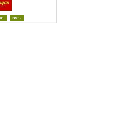
ous
next »