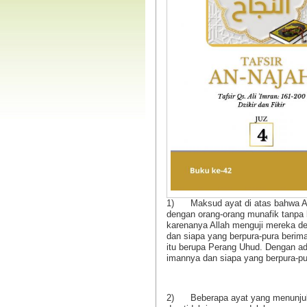
Tanya Jawab Aktual
Jilbab Men
Tentang Shalat
Islam (Me
Pandangan
Lihat isinya
Quraish)
Lihat isinya
1) Maksud ayat di atas bahwa All
dengan orang-orang munafik tanpa 
karenanya Allah menguji mereka den
Tanya Jawab Aktual
Halal dan Haram Dala
dan siapa yang berpura-pura berim
Tentang Puasa
(Edisi I)
itu berupa Perang Uhud. Dengan ad
imannya dan siapa yang berpura-pu
Lihat isinya »
Lihat isinya »
2) Beberapa ayat yang menunjukka