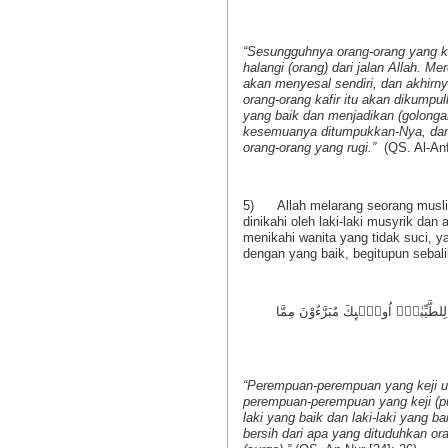
“Sesungguhnya orang-orang yang ka
halangi (orang) dari jalan Allah. 
akan menyesal sendiri, dan akhir
orang-orang kafir itu akan dikumpu
yang baik dan menjadikan (golongan
kesemuanya ditumpukkan-Nya, dan
orang-orang yang rugi.”
(QS. Al-Anfa
5) Allah melarang seorang muslim
dinikahi oleh laki-laki musyrik dan
menikahi wanita yang tidak suci, y
dengan yang baik, begitupun sebali
ُوْنَ لِلطَّيِّبٰتِۚ اُولٰۤىِٕكَ مُبَرَّءُوْنَ مِمَّا
“Perempuan-perempuan yang keji untu
perempuan-perempuan yang keji (p
laki yang baik dan laki-laki yang 
bersih dari apa yang dituduhkan o