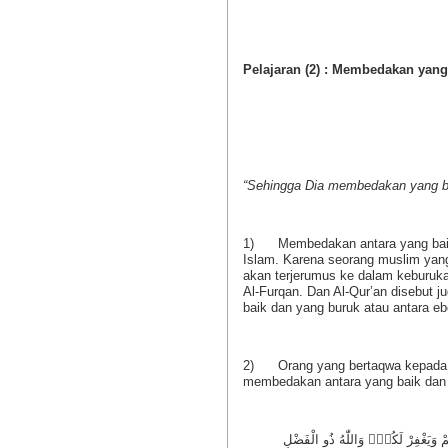
Pelajaran (2) : Membedakan yang
“Sehingga Dia membedakan yang bu
1) Membedakan antara yang baik d
Islam. Karena seorang muslim yan
akan terjerumus ke dalam keburuk
Al-Furqan. Dan Al-Qur’an disebut j
baik dan yang buruk atau antara eb
2) Orang yang bertaqwa kepada Al
membedakan antara yang baik dan 
اٰتِكُمْ وَيَغْفِرْ لَكُمْۗ وَاللّٰهُ ذُو الْفَضْلِ