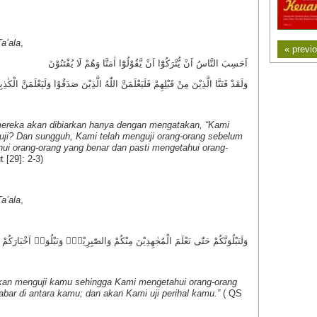
a’ala
,
« previ
اَحَسِبَ النَّاسُ اَنْ يُّتْرَكُوْٓا اَنْ يَّقُوْلُوْٓا اٰمَنَّا وَهُمْ لَا يُفْتَنُوْنَ
وَلَقَدْ فَتَنَّا الَّذِيْنَ مِنْ قَبْلِهِمْ فَلَيَعْلَمَنَّ اللّٰهُ الَّذِيْنَ صَدَقُوْا وَلَيَعْلَمَنَّ الْكٰذِب
ereka akan dibiarkan hanya dengan mengatakan, “Kami
iuji? Dan sungguh, Kami telah menguji orang-orang sebelum
ui orang-orang yang benar dan pasti mengetahui orang-
 [29]: 2-3)
a’ala
,
وَلَنَبْلُوَنَّكُمْ حَتّٰى نَعْلَمَ الْمُجٰهِدِيْنَ مِنْكُمْ وَالصّٰبِرِيْنَۙ وَنَبْلُوَا۟ اَخْبَارَكُمْ
kan menguji kamu sehingga Kami mengetahui orang-orang
abar di antara kamu; dan akan Kami uji perihal kamu.”
( QS