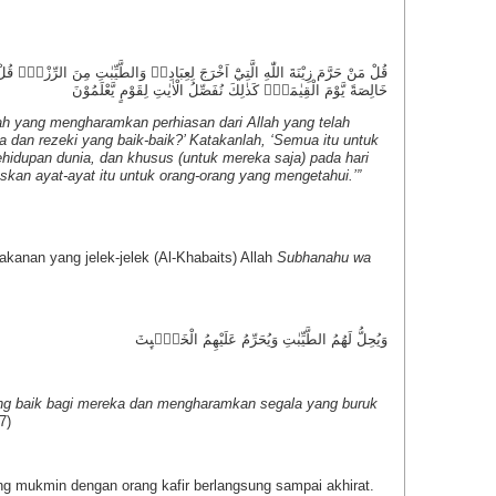
قُلْ مَنْ حَرَّمَ زِيْنَةَ اللّٰهِ الَّتِيْٓ اَخْرَجَ لِعِبَادِهٖ وَالطَّيِّبٰتِ مِنَ الرِّزْقِۗ قُلْ 
خَالِصَةً يَّوْمَ الْقِيٰمَةِۗ كَذٰلِكَ نُفَصِّلُ الْاٰيٰتِ لِقَوْمٍ يَّعْلَمُوْنَ
h yang mengharamkan perhiasan dari Allah yang telah
dan rezeki yang baik-baik?’ Katakanlah, ‘Semua itu untuk
hidupan dunia, dan khusus (untuk mereka saja) pada hari
skan ayat-ayat itu untuk orang-orang yang mengetahui.’”
anan yang jelek-jelek (Al-Khabaits) Allah
Subhanahu wa
وَيُحِلُّ لَهُمُ الطَّيِّبٰتِ وَيُحَرِّمُ عَلَيْهِمُ الْخَبٰۤىِٕثَ
ng baik bagi mereka dan mengharamkan segala yang buruk
7)
ng mukmin dengan orang kafir berlangsung sampai akhirat.