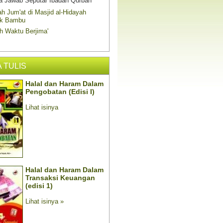
a Jawab Seputar Ibadah Qurban
h Jum'at di Masjid al-Hidayah
k Bambu
h Waktu Berjima'
 TULIS
Nasionalisme
Mukjizat Al Qur
Kesehatan
Lihat isinya
Lihat isinya
Panduan Haji dan Umrah
Berobatlah Dengan Yang Hala
Halal Haram Pengobatan)
Lihat isinya »
Lihat isinya »