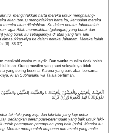
fir itu, menginfakkan harta mereka untuk menghalang-
Mereka akan (terus) menginfakkan harta itu, kemudian mereka
nya mereka akan dikalahkan. Ke dalam neraka Jahanamlah
lkan, agar Allah memisahkan (golongan) yang buruk dari
) yang buruk itu sebagiannya di atas yang lain, lalu
 dimasukkan-Nya ke dalam neraka Jahanam. Mereka itulah
l [8]: 36-37)
 menikahi wanita musyrik. Dan wanita muslim tidak boleh
 ahlul kitab. Orang musilim yang suci selayaknya tidak
aitu yang sering berzina. Karena yang baik akan bersama
knya. Allah
Subhanahu wa Ta’ala
berfirman,
اَلْخَبِيْثٰتُ لِلْخَبِيْثِيْنَ وَالْخَبِيْثُوْنَ لِلْخَبِيْثٰتِۚ وَالطَّيِّبٰتُ لِلطَّيِّبِيْنَ وَالطَّيِّب
يَقُوْلُوْنَۗ لَهُمْ مَّغْفِرَةٌ وَّرِزْقٌ كَرِيْمٌ
k laki-laki yang keji, dan laki-laki yang keji untuk
ula), sedangkan perempuan-perempuan yang baik untuk laki-
baik untuk perempuan-perempuan yang baik (pula). Mereka itu
rang. Mereka memperoleh ampunan dan rezeki yang mulia