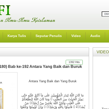
Karya Tulis
Seputar Penulis
Video
Audio
VIDEO
1392 Hits
-180) Bab ke-192 Antara Yang Baik dan Buruk
Antara Yang Baik dan Yang Buruk
مَا كَانَ اللّٰهُ لِيَذَرَ الْمُؤْمِنِيْنَ عَلٰى مَآ اَنْتُمْ عَلَيْهِ حَتّٰى
يَمِيْزَ الْخَبِيْثَ مِنَ الطَّيِّبِ ۗ وَمَا كَانَ اللّٰهُ لِيُطْلِعَكُمْ
عَلَى الْغَيْبِ وَلٰكِنَّ اللّٰهَ يَجْتَبِيْ مِنْ رُّسُلِهٖ مَنْ
يَّشَاۤءُ ۖ فَاٰمِنُوْا بِاللّٰهِ وَرُسُلِهٖ ۚ وَاِنْ تُؤْمِنُوْا وَتَتَّقُوْا