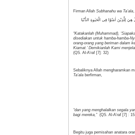
Firman Allah
Subhanahu wa Ta’ala
,
هِيَ لِلَّذِيْنَ اٰمَنُوْا فِى الْحَيٰوةِ الدُّنْيَا
“Katakanlah (Muhammad), ‘Siapaka
disediakan untuk hamba-hamba-Nya 
orang-orang yang beriman dalam ke
Kiamat.’ Demikianlah Kami menjela
(QS. Al-A’raf [7]: 32)
Sebaliknya Allah mengharamkan mak
Ta’ala
berfirman,
“dan yang menghalalkan segala ya
bagi mereka,”
(QS. Al-A’raf [7] : 15
Begitu juga pemisahan anatara ora