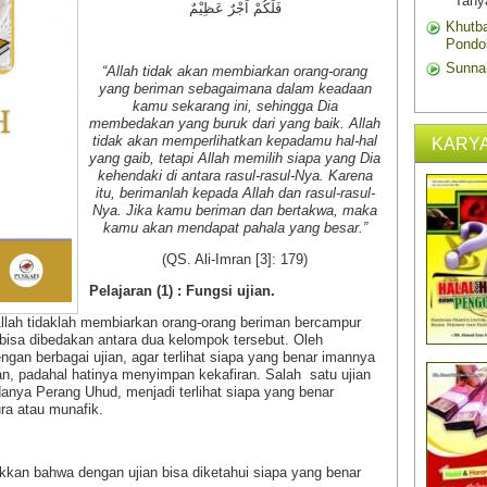
Tany
فَلَكُمْ اَجْرٌ عَظِيْمٌ
Khutba
Pondo
Sunna
“Allah tidak akan membiarkan orang-orang
yang beriman sebagaimana dalam keadaan
kamu sekarang ini, sehingga Dia
membedakan yang buruk dari yang baik. Allah
tidak akan memperlihatkan kepadamu hal-hal
KARYA
yang gaib, tetapi Allah memilih siapa yang Dia
kehendaki di antara rasul-rasul-Nya. Karena
urut Syari'at
Halal dan Haram Dalam
itu, berimanlah kepada Allah dan rasul-rasul-
luruskan
Pengobatan (Edisi I)
Nya. Jika kamu beriman dan bertakwa, maka
 Prof. DR.
kamu akan mendapat pahala yang besar.”
Lihat isinya
(QS. Ali-Imran [3]: 179)
Pelajaran (1) : Fungsi ujian.
ah tidaklah membiarkan orang-orang beriman bercampur
bisa dibedakan antara dua kelompok tersebut. Oleh
gan berbagai ujian, agar terlihat siapa yang benar imannya
m Pernikahan
Halal dan Haram Dalam
an, padahal hatinya menyimpan kekafiran. Salah satu ujian
Transaksi Keuangan
anya Perang Uhud, menjadi terlihat siapa yang benar
(edisi 1)
ra atau munafik.
Lihat isinya »
n bahwa dengan ujian bisa diketahui siapa yang benar