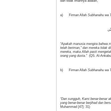
dan tidak imannya adalah,
a) Firman Allah
Subhanahu wa T
ِيْن
“Apakah manusia mengira bahwa m
telah beriman,” dan mereka tidak d
mereka, maka Allah pasti mengetah
orang yang dusta.”
(QS. Al-Ankabut
b) Firman Allah
Subhanahu wa T
“Dan sungguh, Kami benar-benar a
yang benar-benar berjihad dan bers
Muhammad [47]: 31)