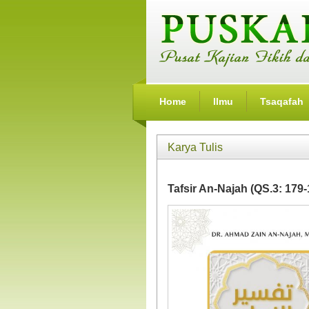
Home
Ilmu
Tsaqafah
Karya Tulis
Tafsir An-Najah (QS.3: 179