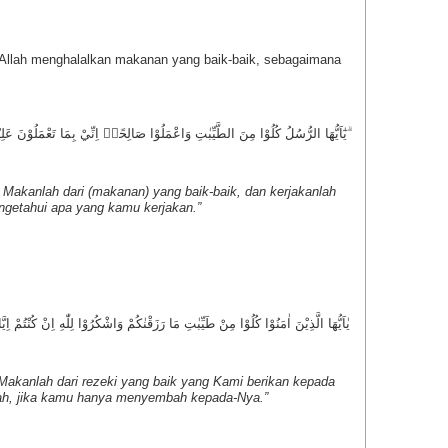
lah menghalalkan makanan yang baik-baik, sebagaimana
يٰٓاَيُّهَا الرُّسُلُ كُلُوْا مِنَ الطَّيِّبٰتِ وَاعْمَلُوْا صَالِحًاۗ اِنِّيْ بِمَا تَعْمَلُوْنَ عَلِيْمٌ ۗ
l! Makanlah dari (makanan) yang baik-baik, dan kerjakanlah
getahui apa yang kamu kerjakan.”
يٰاَيُّهَا الَّذِيْنَ اٰمَنُوْا كُلُوْا مِنْ طَيِّبٰتِ مَا رَزَقْنٰكُمْ وَاشْكُرُوْا لِلّٰهِ اِنْ كُنْتُمْ اِيَّ
Makanlah dari rezeki yang baik yang Kami berikan kepada
ah, jika kamu hanya menyembah kepada-Nya.”