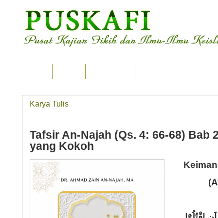
Home
Ilmu
Tsaqafah
Karya Tulis
Seput
Karya Tulis
Tafsir An-Najah (Qs. 4: 66-68) Bab
yang Kokoh
Keiman
(A
 اَنِ اقْتُلُوْٓا