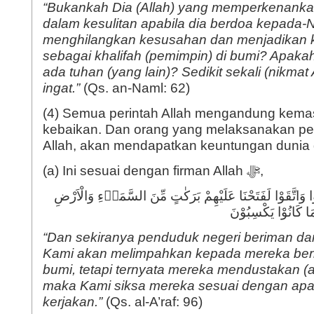
“Bukankah Dia (Allah) yang memperkenanka
dalam kesulitan apabila dia berdoa kepada-
menghilangkan kesusahan dan menjadikan 
sebagai khalifah (pemimpin) di bumi? Apakah
ada tuhan (yang lain)? Sedikit sekali (nikmat
ingat.”
(Qs. an-Naml: 62)
(4) Semua perintah Allah mengandung kema
kebaikan. Dan orang yang melaksanakan per
Allah, akan mendapatkan keuntungan dunia d
(a) Ini sesuai dengan firman Allah ﷻ,
وْا وَاتَّقَوْا لَفَتَحْنَا عَلَيْهِمْ بَرَكٰتٍ مِّنَ السَّمَاۤءِ وَالْاَرْضِ
مَا كَانُوْا يَكْسِبُوْنَ
“Dan sekiranya penduduk negeri beriman dan
Kami akan melimpahkan kepada mereka berka
bumi, tetapi ternyata mereka mendustakan (a
maka Kami siksa mereka sesuai dengan apa
kerjakan.”
(Qs. al-A’raf: 96)