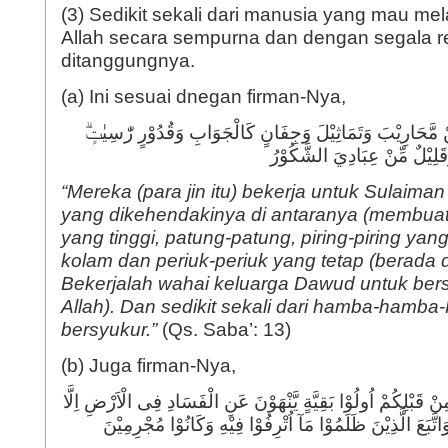
(3) Sedikit sekali dari manusia yang mau me
Allah secara sempurna dan dengan segala r
ditanggungnya.
(a) Ini sesuai dnegan firman-Nya,
ْ مَّحَارِيْبَ وَتَمَاثِيْلَ وَجِفَانٍ كَالْجَوَابِ وَقُدُوْرٍ رّٰسِيٰتٍۗ
َقَلِيْلٌ مِّنْ عِبَادِيَ الشَّكُوْرُ
“Mereka (para jin itu) bekerja untuk Sulaim
yang dikehendakinya di antaranya (membua
yang tinggi, patung-patung, piring-piring yan
kolam dan periuk-periuk yang tetap (berada d
Bekerjalah wahai keluarga Dawud untuk ber
Allah). Dan sedikit sekali dari hamba-hamba
bersyukur.”
(Qs. Saba’: 13)
(b) Juga firman-Nya,
ْ قَبْلِكُمْ اُولُوْا بَقِيَّةٍ يَّنْهَوْنَ عَنِ الْفَسَادِ فِى الْاَرْضِ اِلَّا
ۚوَاتَّبَعَ الَّذِيْنَ ظَلَمُوْا مَآ اُتْرِفُوْا فِيْهِ وَكَانُوْا مُجْرِمِيْنَ