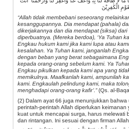
ْنَا مَا لَا طَاقَةَ لَنَا بِهٖۚ وَاعْفُ عَنَّاۗ وَاغْفِرْ لَنَاۗ وَارْحَمْنَا ۗ اَنْتَ
“Allah tidak membebani seseorang melainka
kesanggupannya. Dia mendapat (pahala) dari
dikerjakannya dan dia mendapat (siksa) dari
diperbuatnya. (Mereka berdoa), ‘Ya Tuhan ka
Engkau hukum kami jika kami lupa atau kam
kesalahan. Ya Tuhan kami, janganlah Engka
dengan beban yang berat sebagaimana En
kepada orang-orang sebelum kami. Ya Tuhan
Engkau pikulkan kepada kami apa yang tida
memikulnya. Maafkanlah kami, ampunilah ka
kami. Engkaulah pelindung kami, maka tolon
menghadapi orang-orang kafir’.”
(Qs. al-Baqa
(2) Dalam ayat 66 juga menunjukkan bahwa 
perintah-perintah Allah diperlukan keimanan
kuat untuk mencapai surga, harus melewati b