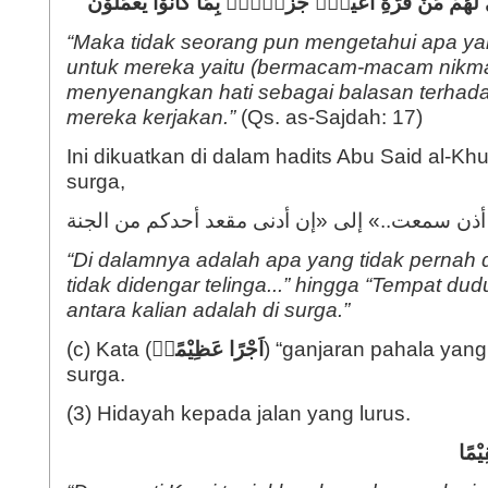
ِيَ لَهُمْ مِّنْ قُرَّةِ اَعْيُنٍۚ جَزَاۤءًۢ بِمَا كَانُوْا يَعْمَلُوْنَ
“Maka tidak seorang pun mengetahui apa y
untuk mereka yaitu (bermacam-macam nikma
menyenangkan hati sebagai balasan terhad
mereka kerjakan.”
(Qs. as-Sajdah: 17)
Ini dikuatkan di dalam hadits Abu Said al-Khud
surga,
ا أذن سمعت..» إلى «إن أدنى مقعد أحدكم من الجنة
“Di dalamnya adalah apa yang tidak pernah d
tidak didengar telinga...” hingga “Tempat dud
antara kalian adalah di surga.”
(c) Kata (
اَجْرًا عَظِيْمًاۙ
) “ganjaran pahala yang
surga.
(3) Hidayah kepada jalan yang lurus.
يْمًا