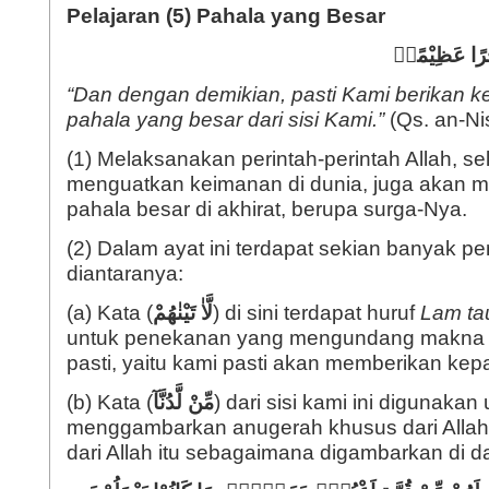
Pelajaran (5) Pahala yang Besar
ٓ اَجْرًا عَظِيْمًاۙ
“Dan dengan demikian, pasti Kami berikan 
pahala yang besar dari sisi Kami.”
(Qs. an-Nis
(1) Melaksanakan perintah-perintah Allah, se
menguatkan keimanan di dunia, juga akan 
pahala besar di akhirat, berupa surga-Nya.
(2) Dalam ayat ini terdapat sekian banyak p
diantaranya:
(a) Kata (
لَّاٰ تَيْنٰهُمْ
) di sini terdapat huruf
Lam ta
untuk penekanan yang mengundang makna 
pasti, yaitu kami pasti akan memberikan ke
(b) Kata (
مِّنْ لَّدُنَّآ
) dari sisi kami ini digunakan
menggambarkan anugerah khusus dari Allah
dari Allah itu sebagaimana digambarkan di da