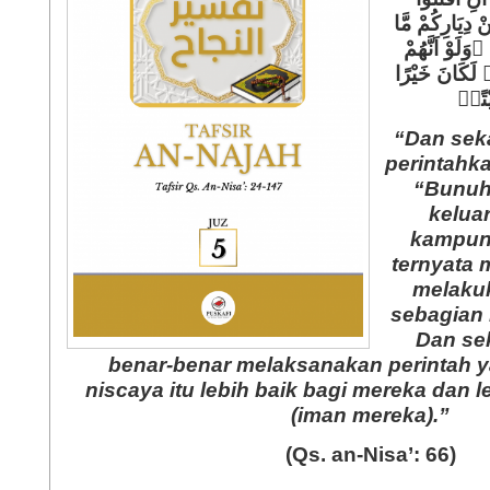
ْ دِيَارِكُمْ مَّا
 ۗوَلَوْ اَنَّهُمْ
 لَكَانَ خَيْرًا
ِيْتًاۙ
“Dan seka
perintahk
 Aktual
Jilbab Menurut Syari'at
“Bunuhl
at
Islam (Meluruskan
kelua
Pandangan Prof. DR.
kampun
Quraish)
ternyata 
Lihat isinya
melakuk
sebagian 
Dan se
benar-benar melaksanakan perintah y
 Aktual
Halal dan Haram Dalam Pernikahan
niscaya itu lebih baik bagi mereka dan 
sa
(Edisi I)
(iman mereka).”
Lihat isinya »
(Qs. an-Nisa’: 66)