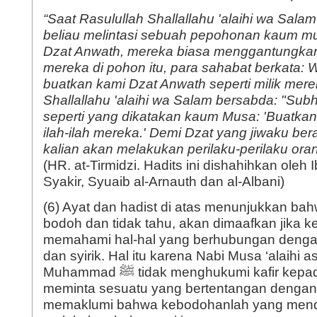
“Saat Rasulullah Shallallahu 'alaihi wa Salam
beliau melintasi sebuah pepohonan kaum m
Dzat Anwath, mereka biasa menggantungkan
mereka di pohon itu, para sahabat berkata: 
buatkan kami Dzat Anwath seperti milik merek
Shallallahu 'alaihi wa Salam bersabda: "Subh
seperti yang dikatakan kaum Musa: 'Buatkan 
ilah-ilah mereka.' Demi Dzat yang jiwaku be
kalian akan melakukan perilaku-perilaku oran
(HR. at-Tirmidzi. Hadits ini dishahihkan ole
Syakir, Syuaib al-Arnauth dan al-Albani)
(6) Ayat dan hadist di atas menunjukkan ba
bodoh dan tidak tahu, akan dimaafkan jika ke
memahami hal-hal yang berhubungan denga
dan syirik. Hal itu karena Nabi Musa ‘alaihi 
Muhammad ﷺ tidak menghukumi kafir kepada mereka yang
meminta sesuatu yang bertentangan dengan
memaklumi bahwa kebodohanlah yang men