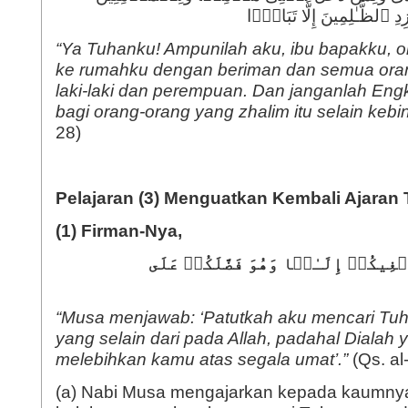
 ٱلظَّـٰلِمِینَ إِلَّا تَبَارَۢا
“Ya Tuhanku! Ampunilah aku, ibu bapakku, 
ke rumahku dengan beriman dan semua ora
laki-laki dan perempuan. Dan janganlah En
bagi orang-orang yang zhalim itu selain kebi
28)
Pelajaran (3) Menguatkan Kembali Ajaran 
(1) Firman-Nya,
ۡغِیكُمۡ إِلَـٰهࣰا وَهُوَ فَضَّلَكُمۡ عَلَى
“Musa menjawab: ‘Patutkah aku mencari Tu
yang selain dari pada Allah, padahal Dialah 
melebihkan kamu atas segala umat’.”
(Qs. al-
(a) Nabi Musa mengajarkan kepada kaumnya