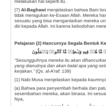
melakukan hal seperti itu.
(7)
Al-Baghawi
menjelaskan bahwa Bani Isr
tidak meragukan ke-Esaan Allah. Mereka h
sesuatu yang bisa mengantarkan mereka u
diri kepada Allah. Ini karena kebodohan mer
Pelajaran (2) Hancurnya Segala Bentuk Ke
 مَّا هُمۡ فِیهِ وَبَـٰطِلࣱ مَّا كَانُوا۟ یَعۡمَلُونَ
“Sesungguhnya mereka itu akan dihancurka
yang dianutnya dan akan batal apa yang seI
kerjakan.”
(Qs. al-A’raf: 139)
(1) Nabi Musa menjelaskan kepada kaumnya
(a) Bahwa para penyembah berhala dan pat
sesembahan mereka, akan binasa. Ini sesua
Nya,