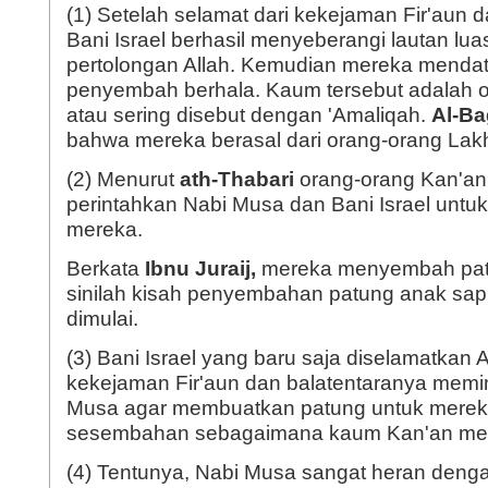
(1) Setelah selamat dari kekejaman Fir'aun d
Bani Israel berhasil menyeberangi lautan lu
pertolongan Allah. Kemudian mereka menda
penyembah berhala. Kaum tersebut adalah o
atau sering disebut dengan 'Amaliqah.
Al-B
bahwa mereka berasal dari orang-orang Lak
(2) Menurut
ath-Thabari
orang-orang Kan'an 
perintahkan Nabi Musa dan Bani Israel unt
mereka.
Berkata
Ibnu Juraij,
mereka menyembah patu
sinilah kisah penyembahan patung anak sapi 
dimulai.
(3) Bani Israel yang baru saja diselamatkan A
kekejaman Fir'aun dan balatentaranya memi
Musa agar membuatkan patung untuk merek
sesembahan sebagaimana kaum Kan'an me
(4) Tentunya, Nabi Musa sangat heran deng