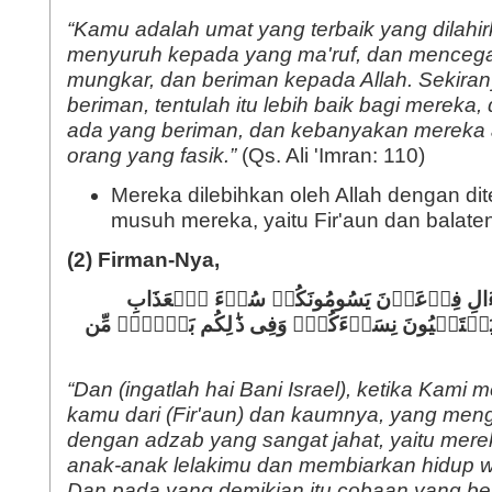
“Kamu adalah umat yang terbaik yang dilahi
menyuruh kepada yang ma'ruf, dan mencega
mungkar, dan beriman kepada Allah. Sekirany
beriman, tentulah itu lebih baik bagi mereka,
ada yang beriman, dan kebanyakan mereka 
orang yang fasik.”
(Qs. Ali 'Imran: 110)
Mereka dilebihkan oleh Allah dengan d
musuh mereka, yaitu Fir'aun dan balate
(2) Firman-Nya,
ۡ ءَالِ فِرۡعَوۡنَ یَسُومُونَكُمۡ سُوۤءَ ٱلۡعَذَابِ
 وَیَسۡتَحۡیُونَ نِسَاۤءَكُمۡۚ وَفِی ذَ
لِكُم بَلَاۤءࣱ مِّن
“Dan (ingatlah hai Bani Israel), ketika Kami
kamu dari (Fir'aun) dan kaumnya, yang me
dengan adzab yang sangat jahat, yaitu me
anak-anak lelakimu dan membiarkan hidup w
Dan pada yang demikian itu cobaan yang be