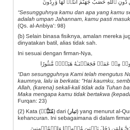
دُونِ ٱللَّهِ حَصَبُ جَهَنَّمَ أَنتُمۡ لَهَا وَ ٰ⁠رِدُونَ
“Sesungguhnya kamu dan apa yang kamu sem
adalah umpan Jahannam, kamu pasti masuk
(Qs. al-Anbiya': 98)
(b) Selain binasa fisiknya, amalan mereka ju
dinyatakan batil, alias tidak sah.
Ini sesuai dengan firman-Nya,
ُوا۟ مِنۡ عَمَلࣲ فَجَعَلۡنَـٰهُ هَبَاۤءࣰ مَّنثُورًا
“Dan sesungguhnya Kami telah mengutus N
kaumnya, lalu ia berkata: "Hai kaumku, sem
Allah, (karena) sekali-kali tidak ada Tuhan b
Maka mengapa kamu tidak bertakwa (kepad
Furqan: 23)
(2) Kata (
مُتَبَّرࣱ
) dari (
تبار
) yang menurut al-Qur
kehancuran. Ini sebagaimana di dalam firma
ِدَیَّ وَلِمَن دَخَلَ بَیۡتِیَ مُؤۡمِنࣰا وَلِلۡمُؤۡمِنِینَ