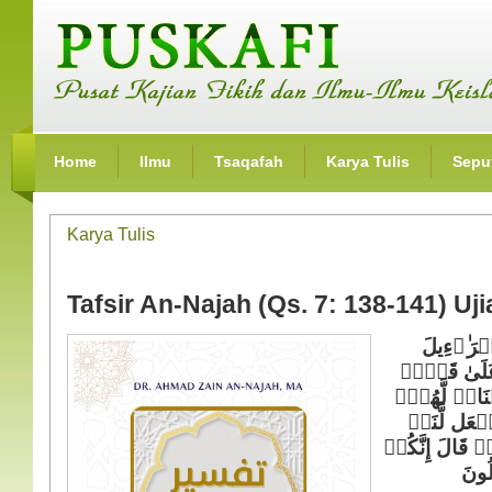
Home
Ilmu
Tsaqafah
Karya Tulis
Seput
Karya Tulis
Tafsir An-Najah (Qs. 7: 138-141) Uj
ۤءِیلَ
⁠
ِسۡرَ
َلَىٰ قَوۡمࣲ
َامࣲ لَّهُمۡۚ
عَل لَّنَاۤ
ࣱۚ قَالَ إِنَّكُمۡ
ُونَ