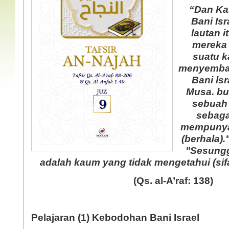
“Dan Ka
Bani Is
lautan i
mereka
suatu k
menyembah
Bani lsr
 Aktual
Jilbab Menurut Syari'at
Musa. bu
at
Islam (Meluruskan
sebuah 
Pandangan Prof. DR.
Quraish)
sebag
mempunya
Lihat isinya
(berhala)
"Sesungg
adalah kaum yang tidak mengetahui (sifa
 Aktual
Halal dan Haram Dalam Pernikahan
(Qs. al-A’raf: 138)
sa
(Edisi I)
Lihat isinya »
Pelajaran (1) Kebodohan Bani Israel