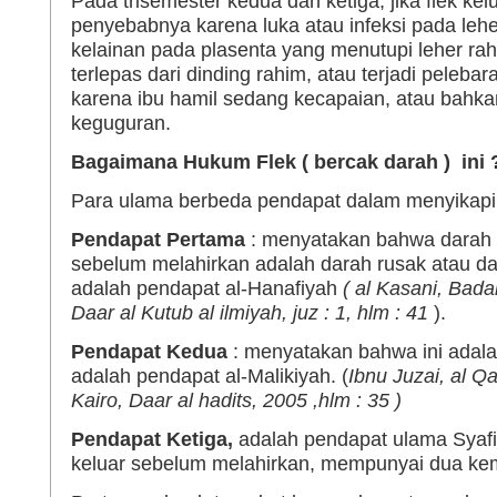
Pada trisemester kedua dan ketiga, jika flek kel
penyebabnya karena luka atau infeksi pada lehe
kelainan pada plasenta yang menutupi leher rah
terlepas dari dinding rahim, atau terjadi pelebar
karena ibu hamil sedang kecapaian, atau bahka
keguguran.
Bagaimana Hukum Flek ( bercak darah ) ini 
Para ulama berbeda pendapat dalam menyikapi
Pendapat Pertama
: menyatakan bahwa darah 
sebelum melahirkan adalah darah rusak atau dar
adalah pendapat al-Hanafiyah
( al Kasani, Badai
Daar al Kutub al ilmiyah, juz : 1, hlm : 41
).
Pendapat Kedua
: menyatakan bahwa ini adalah
adalah pendapat al-Malikiyah. (
Ibnu Juzai, al Q
Kairo, Daar al hadits, 2005 ,hlm : 35 )
Pendapat Ketiga,
adalah pendapat ulama Syafi
keluar sebelum melahirkan, mempunyai dua ke