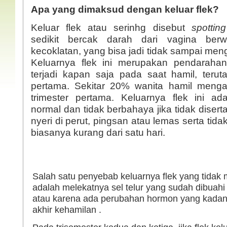
Apa yang dimaksud dengan keluar flek?
Keluar flek atau serinhg disebut
spotti
sedikit bercak darah dari vagina ber
kecoklatan, yang bisa jadi tidak sampai men
Keluarnya flek ini merupakan pendarahan
terjadi kapan saja pada saat hamil, terut
pertama. Sekitar 20% wanita hamil meng
Tanya Jawab Aktual
Jilbab Men
Tentang Shalat
Islam (Me
trimester pertama. Keluarnya flek ini a
Pandangan
normal dan tidak berbahaya jika tidak disertai
Lihat isinya
Quraish)
nyeri di perut, pingsan atau lemas serta tid
Lihat isinya
biasanya kurang dari satu hari.
Tanya Jawab Aktual
Halal dan Haram Dalam
Salah satu penyebab keluarnya flek yang tida
Tentang Puasa
(Edisi I)
adalah melekatnya sel telur yang sudah dibuahi 
Lihat isinya »
Lihat isinya »
atau karena ada perubahan hormon yang kadang
akhir kehamilan .