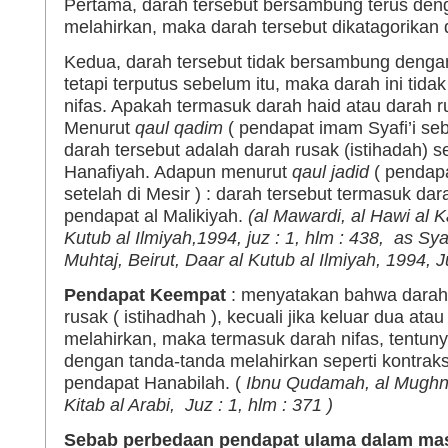
Pertama, darah tersebut bersambung terus den
melahirkan, maka darah tersebut dikatagorikan 
Kedua, darah tersebut tidak bersambung denga
tetapi terputus sebelum itu, maka darah ini tida
nifas. Apakah termasuk darah haid atau darah ru
Menurut
qaul qadim
( pendapat imam Syafi’i seb
darah tersebut adalah darah rusak (istihadah) s
Hanafiyah. Adapun menurut
qaul jadid
( pendapa
setelah di Mesir ) : darah tersebut termasuk dara
pendapat al Malikiyah.
(al Mawardi, al Hawi al Ka
Kutub al Ilmiyah,1994, juz : 1, hlm : 438, as Sya
Muhtaj, Beirut, Daar al Kutub al Ilmiyah, 1994, 
Pendapat Keempat
: menyatakan bahwa darah 
rusak ( istihadhah ), kecuali jika keluar dua atau
melahirkan, maka termasuk darah nifas, tentuny
dengan tanda-tanda melahirkan seperti kontraksi
pendapat Hanabilah. (
Ibnu Qudamah, al Mughni,
Kitab al Arabi, Juz : 1, hlm : 371 )
Sebab perbedaan pendapat ulama dalam mas