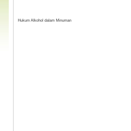
Hukum Alkohol dalam Minuman
. 6: 111-165 &
Tanya Jawab Aktual
Tentang Shalat
Lihat isinya
. 7: 88-206 &
Tanya Jawab Aktual
Halal 
Tentang Puasa
(Edisi I)
Lihat isinya »
Lihat isinya 