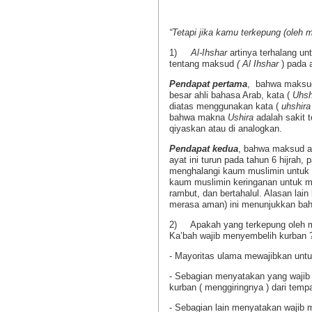
“Tetapi jika kamu terkepung (oleh
1)
Al-Ihshar
artinya terhalang un
tentang maksud
( Al Ihshar
) pada a
Pendapat pertama
, bahwa maksud 
besar ahli bahasa Arab, kata (
Uhsh
diatas menggunakan kata (
uhshira
bahwa makna
Ushira
adalah sakit 
qiyaskan atau di analogkan.
Pendapat kedua
, bahwa maksud a
ayat ini turun pada tahun 6 hijrah
menghalangi kaum muslimin untuk
kaum muslimin keringanan untuk 
rambut, dan bertahalul. Alasan lain
merasa aman) ini menunjukkan ba
2) Apakah yang terkepung oleh mus
Ka’bah wajib menyembelih kurban 
- Mayoritas ulama mewajibkan un
- Sebagian menyatakan yang waji
kurban ( menggiringnya ) dari temp
- Sebagian lain menyatakan wajib