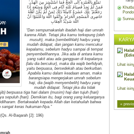
Tany
تَمَتَّعَ بِالْعُمْرَةِ اِلَى الْحَجِّ فَمَا اسْتَيْسَرَ مِنَ الْهَدْيِۚ
فَمَنْ لَّمْ يَجِدْ فَصِيَامُ ثَلٰثَةِ اَيَّامٍ فِى الْحَجِّ وَسَبْعَةٍ اِذَا
Khutba
رَجَعْتُمْ ۗ تِلْكَ عَشَرَةٌ كَامِلَةٌ ۗذٰلِكَ لِمَنْ لَّمْ يَكُنْ اَهْلُهٗ
Pondo
حَاضِرِى الْمَسْجِدِ الْحَرَامِ ۗ وَاتَّقُوا اللّٰهَ وَاعْلَمُوْٓا اَنَّ
Sunna
اللّٰهَ شَدِيْدُ الْعِقَابِ
“Dan sempurnakanlah ibadah haji dan umrah
karena Allah. Tetapi jika kamu terkepung (oleh
KARYA
musuh), maka (sembelihlah) hadyu yang
mudah didapat, dan jangan kamu mencukur
kepalamu, sebelum hadyu sampai di tempat
ab Menurut Syari'at Islam
Halal dan Haram Dalam Pen
penyembelihannya. Jika ada di antara kamu
uruskan Pandangan Prof. DR.
(Edisi I)
yang sakit atau ada gangguan di kepalanya
)
(lalu dia bercukur), maka dia wajib berfidyah,
Lihat isinya
yaitu berpuasa, bersedekah atau berkurban.
ya
Apabila kamu dalam keadaan aman, maka
Halal dan Haram Dalam Tran
barangsiapa mengerjakan umrah sebelum
l dan Haram Dalam Pernikahan
Keuangan (edisi 1)
haji, dia (wajib menyembelih) hadyu yang
i I)
mudah didapat. Tetapi jika dia tidak
Lihat isinya »
) berpuasa tiga hari dalam (musim) haji dan tujuh (hari)
ya »
ya sepuluh (hari). Demikian itu, bagi orang yang keluarganya
sjidilharam. Bertakwalah kepada Allah dan ketahuilah bahwa
« previ
h sangat keras hukuman-Nya.”
(Qs. Al-Baqarah [2]: 196)
umrah