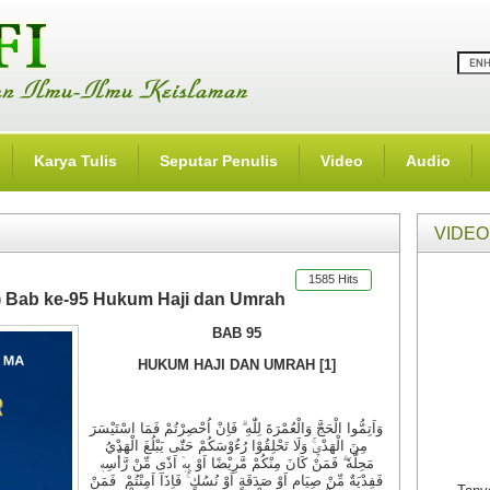
Karya Tulis
Seputar Penulis
Video
Audio
VIDEO
1585 Hits
96) Bab ke-95 Hukum Haji dan Umrah
BAB 95
HUKUM HAJI DAN UMRAH [1]
وَاَتِمُّوا الْحَجَّ وَالْعُمْرَةَ لِلّٰهِ ۗ فَاِنْ اُحْصِرْتُمْ فَمَا اسْتَيْسَرَ
مِنَ الْهَدْيِۚ وَلَا تَحْلِقُوْا رُءُوْسَكُمْ حَتّٰى يَبْلُغَ الْهَدْيُ
مَحِلَّهٗ ۗ فَمَنْ كَانَ مِنْكُمْ مَّرِيْضًا اَوْ بِهٖٓ اَذًى مِّنْ رَّأْسِهٖ
فَفِدْيَةٌ مِّنْ صِيَامٍ اَوْ صَدَقَةٍ اَوْ نُسُكٍ ۚ فَاِذَآ اَمِنْتُمْ فَمَنْ