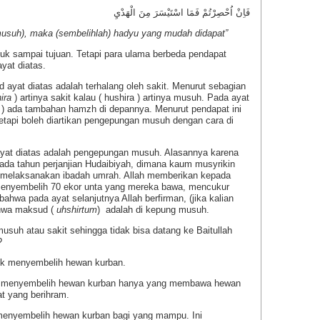
فَاِنْ اُحْصِرْتُمْ فَمَا اسْتَيْسَرَ مِنَ الْهَدْيِ
 musuh), maka (sembelihlah) hadyu yang mudah didapat”
tuk sampai tujuan. Tetapi para ulama berbeda pendapat
yat diatas.
ayat diatas adalah terhalang oleh sakit. Menurut sebagian
ira
) artinya sakit kalau ( hushira ) artinya musuh. Pada ayat
) ada tambahan hamzh di depannya. Menurut pendapat ini
tetapi boleh diartikan pengepungan musuh dengan cara di
yat diatas adalah pengepungan musuh. Alasannya karena
, pada tahun perjanjian Hudaibiyah, dimana kaum musyrikin
 melaksanakan ibadah umrah. Allah memberikan kepada
menyembelih 70 ekor unta yang mereka bawa, mencukur
 bahwa pada ayat selanjutnya Allah berfirman, (jika kalian
hwa maksud (
uhshirtum
) adalah di kepung musuh.
uh atau sakit sehingga tidak bisa datang ke Baitullah
?
tuk menyembelih hewan kurban.
b menyembelih hewan kurban hanya yang membawa hewan
at yang berihram.
 menyembelih hewan kurban bagi yang mampu. Ini