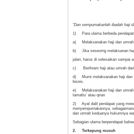
“
Dan sempurnakanlah ibadah haji d
1) Para ulama berbeda pendapat 
a) Melaksanakan haji dan umrah 
b) Jika seseorng melaksanan haji 
jalan, harus di selesaikan sampai a
c) Berihram haji atau umrah dari
d) Murni melaksanakan haji dan um
bisnis.
e) Melaksanakan haji dan umrah s
tamattu’ atau qiran
2) Ayat dalil pendapat yang mewa
menyempurnakannya, sebagaimana 
dan umrah keduanya hukumnya waj
Sebagian ulama berpendapat bahwa 
2.
Terkepung musuh