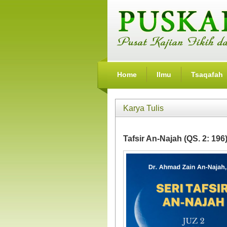
Home
Ilmu
Tsaqafah
Karya Tulis
Tafsir An-Najah (QS. 2: 1