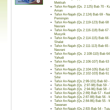
Mekkah
Tafsir An-Najah (Qs. 2:125) Bab 70 - 
Aman
Tafsir An-Najah (Qs.2:124) Bab 69 - Na
Pemimpin
Tafsir An-Najah (Qs.2:119-123) Bab 68 
Nasrani
Tafsir An-Najah (Qs.2:116-118) Bab 67 
Musyrik
Tafsir An-Najah (Qs.2:114-115) Bab 66
Shalat
Tafsir An-Najah (Qs.2:111-113) Bab 65 
Nasrani
ah Juz 8: Qs.
Tanya Jawab Aktual
Tafsir An-Najah (Qs. 2:108-110) Bab 
Qs. 7: 1-87
Tentang Shalat
Yahudi
Tafsir An-Najah (Qs.2:106-107) Bab 6
Lihat isinya
Syariat
Tafsir An-Najah (Qs.2:104-105) Bab 62 
Tafsir An-Najah (Qs.2:102-103) Bab 61
Sihir
Tafsir An-Najah (Qs.2:99-101) Bab 60 
Tafsir An-Najah (Qs. 2:97-98) Bab 59 -
Tafsir An-Najah (Qs. 2:94-96) Bab 58 
ah Juz 9: Qs.
Tafsir An-Najah (Qs.2:89) Bab 57 - K
Tanya Jawab Aktual
Halal 
s. 8: 1-40
Tafsir An-Najah (Qs.2:87-88) Bab 56 
Tentang Puasa
(Edisi I)
Tafsir An-Najah (Qs.2:84-86) Bab 55 
Tawanan
Lihat isinya »
Lihat isinya 
Tafsir An-Najah (Qs.2:83) Bab 54 - Tuju