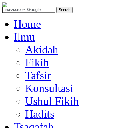
Home
Ilmu
Akidah
Fikih
Tafsir
Konsultasi
Ushul Fikih
Hadits
Tsaqafah