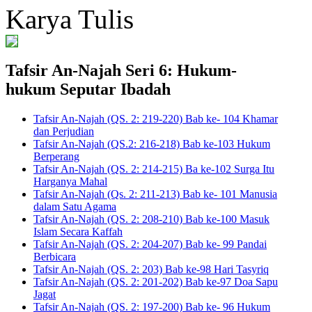
Karya Tulis
Tafsir An-Najah Seri 6: Hukum-
hukum Seputar Ibadah
Tafsir An-Najah (QS. 2: 219-220) Bab ke- 104 Khamar
dan Perjudian
Tafsir An-Najah (QS.2: 216-218) Bab ke-103 Hukum
Berperang
Tafsir An-Najah (QS. 2: 214-215) Ba ke-102 Surga Itu
Harganya Mahal
Tafsir An-Najah (Qs. 2: 211-213) Bab ke- 101 Manusia
dalam Satu Agama
Tafsir An-Najah (QS. 2: 208-210) Bab ke-100 Masuk
Islam Secara Kaffah
Tafsir An-Najah (QS. 2: 204-207) Bab ke- 99 Pandai
Berbicara
Tafsir An-Najah (QS. 2: 203) Bab ke-98 Hari Tasyriq
Tafsir An-Najah (QS. 2: 201-202) Bab ke-97 Doa Sapu
Jagat
Tafsir An-Najah (QS. 2: 197-200) Bab ke- 96 Hukum