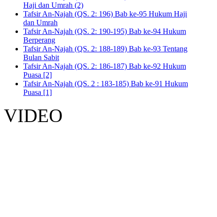
Haji dan Umrah (2)
Tafsir An-Najah (QS. 2: 196) Bab ke-95 Hukum Haji
dan Umrah
Tafsir An-Najah (QS. 2: 190-195) Bab ke-94 Hukum
Berperang
Tafsir An-Najah (QS. 2: 188-189) Bab ke-93 Tentang
Bulan Sabit
Tafsir An-Najah (QS. 2: 186-187) Bab ke-92 Hukum
Puasa [2]
Tafsir An-Najah (QS. 2 : 183-185) Bab ke-91 Hukum
Puasa [1]
VIDEO