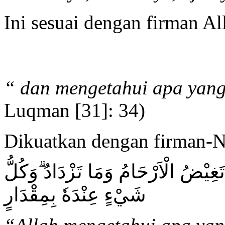
Ini sesuai dengan firman A
“
dan mengetahui apa yang
Luqman [31]: 34)
Dikuatkan dengan firman-
تَغِيْضُ الْاَرْحَامُ وَمَا تَزْدَادُ ۗوَكُلُّ
شَيْءٍ عِنْدَهٗ بِمِقْدَارٍ