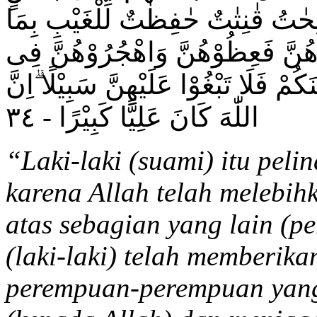
ّٰلِحٰتُ قٰنِتٰتٌ حٰفِظٰتٌ لِّلْغَيْبِ بِمَا
زَهُنَّ فَعِظُوْهُنَّ وَاهْجُرُوْهُنَّ فِى
ْ فَلَا تَبْغُوْا عَلَيْهِنَّ سَبِيْلًا ۗاِنَّ
اللّٰهَ كَانَ عَلِيًّا كَبِيْرًا - ٣٤
“
Laki-laki (suami) itu peli
karena Allah telah melebihk
atas sebagian yang lain (p
(laki-laki) telah memberik
perempuan-perempuan yang 