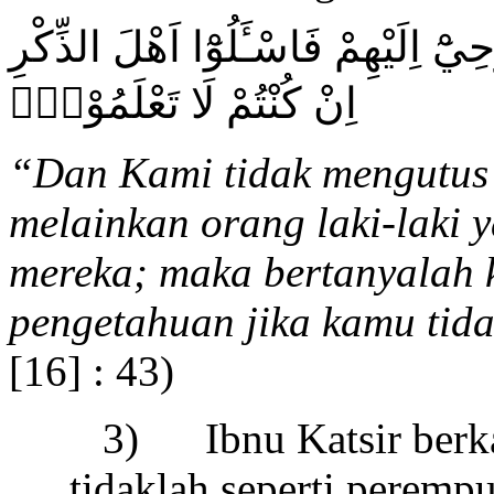
حِيْٓ اِلَيْهِمْ فَاسْـَٔلُوْٓا اَهْلَ الذِّكْرِ
اِنْ كُنْتُمْ لَا تَعْلَمُوْنَۙ
“
Dan Kami tidak mengutu
melainkan orang laki-laki
mereka; maka bertanyalah
pengetahuan jika kamu tid
[16] : 43)
3) Ibnu Katsir berka
tidaklah seperti peremp