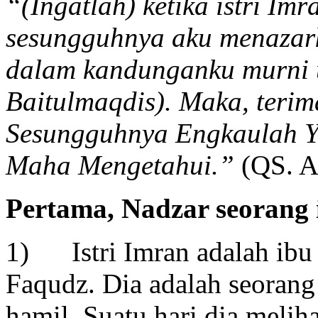
“(Ingatlah) ketika istri Im
sesungguhnya aku menazar
dalam kandunganku murni 
Baitulmaqdis). Maka, terima
Sesungguhnya Engkaulah 
Maha Mengetahui.”
(QS. A
Pertama, Nadzar seorang 
1) Istri Imran adalah ib
Faqudz. Dia adalah seorang
hamil. Suatu hari dia meli