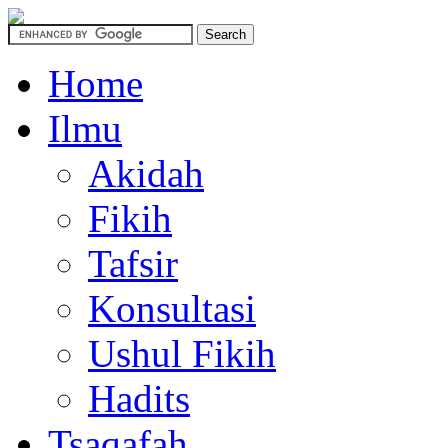
Home
Ilmu
Akidah
Fikih
Tafsir
Konsultasi
Ushul Fikih
Hadits
Tsaqafah