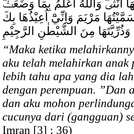
ٓ اُنْثٰىۗ وَاللّٰهُ اَعْلَمُ بِمَا وَضَعَتْۗ
مَّيْتُهَا مَرْيَمَ وَاِنِّيْٓ اُعِيْذُهَا بِكَ
وَذُرِّيَّتَهَا مِنَ الشَّيْطٰنِ الرَّجِيْمِ
“
Maka ketika melahirkanny
aku telah melahirkan anak
lebih tahu apa yang dia lah
dengan perempuan. ”Dan 
dan aku mohon perlindung
cucunya dari (gangguan) se
Imran [3] : 36)