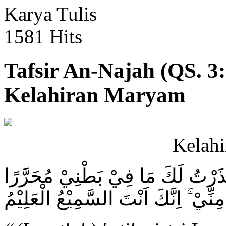
Karya Tulis
1581 Hits
Tafsir An-Najah (QS. 3
Kelahiran Maryam
Kelah
َذَرْتُ لَكَ مَا فِيْ بَطْنِيْ مُحَرَّرًا
مِنِّيْ ۚ اِنَّكَ اَنْتَ السَّمِيْعُ الْعَلِيْمُ