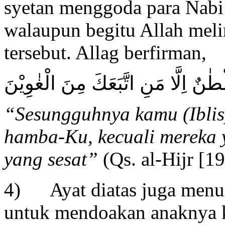
syetan menggoda para Nabi 
walaupun begitu Allah mel
tersebut. Allag berfirman,
ٰنٌ اِلَّا مَنِ اتَّبَعَكَ مِنَ الْغٰوِيْنَ
“
Sesungguhnya kamu (Iblis
hamba-Ku, kecuali mereka 
yang sesat
”
(Qs. al-Hijr [19
4) Ayat diatas juga menun
untuk mendoakan anaknya ke