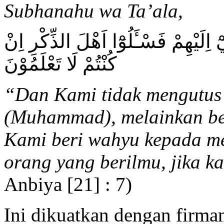
Subhanahu wa Ta’ala,
ْٓ اِلَيْهِمْ فَسْـَٔلُوْٓا اَهْلَ الذِّكْرِ اِنْ
كُنْتُمْ لَا تَعْلَمُوْنَ
“
Dan Kami tidak mengutus 
(Muhammad), melainkan beb
Kami beri wahyu kepada m
orang yang berilmu, jika k
Anbiya [21] : 7)
Ini dikuatkan dengan firma