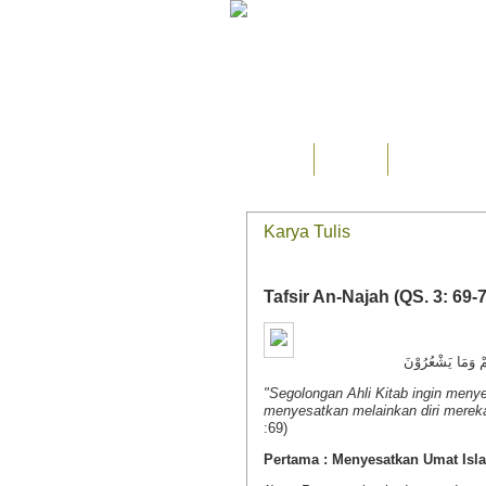
Home
Ilmu
Tsaqafah
Karya Tulis
Tafsir An-Najah (QS. 3: 69-
مْ وَمَا يَشْعُرُوْنَ
"Segolongan Ahli Kitab ingin men
menyesatkan melainkan diri mereka
:69)
Pertama : Menyesatkan Umat Isl