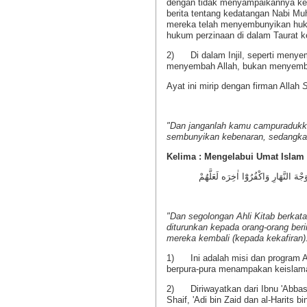
dengan tidak menyampaikannya ke
berita tentang kedatangan Nabi Mu
mereka telah menyembunyikan huku
hukum perzinaan di dalam Taurat 
2) Di dalam Injil, seperti menye
menyembah Allah, bukan menyemba
Ayat ini mirip dengan firman Allah
S
"Dan janganlah kamu campuradukka
sembunyikan kebenaran, sedangk
Kelima : Mengelabui Umat Islam
ْهَ النَّهَارِ وَاكْفُرُوْٓا اٰخِرَه لَعَلَّهُمْ
"Dan segolongan Ahli Kitab berka
diturunkan kepada orang-orang beri
mereka kembali (kepada kekafiran)
1) Ini adalah misi dan program Ah
berpura-pura menampakan keislama
2) Diriwayatkan dari Ibnu 'Abba
Shaif, 'Adi bin Zaid dan al-Harits b