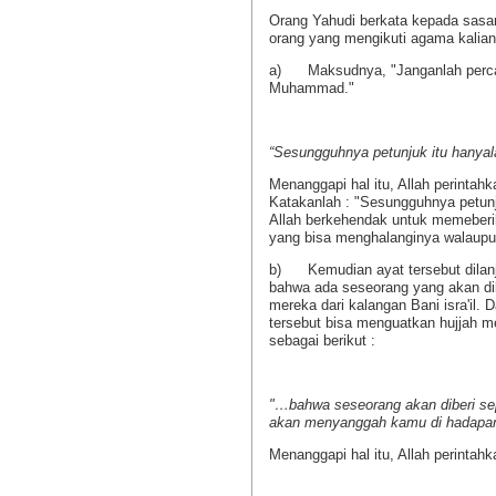
Orang Yahudi berkata kepada sasam
orang yang mengikuti agama kalian
a) Maksudnya, "Janganlah percay
Muhammad."
“Sesungguhnya petunjuk itu hanyala
Menanggapi hal itu, Allah perintah
Katakanlah : "Sesungguhnya petunj
Allah berkehendak untuk memeberi
yang bisa menghalanginya walaupu
b) Kemudian ayat tersebut dilan
bahwa ada seseorang yang akan di
mereka dari kalangan Bani isra'il.
tersebut bisa menguatkan hujjah me
sebagai berikut :
"
…bahwa seseorang akan diberi se
akan menyanggah kamu di hadapa
Menanggapi hal itu, Allah perintah