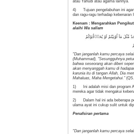
atau Yahudi atau agama lainnya.
4) Tujuan pengelabuhan ini agar 
dan ragu-ragu terhadap kebenaran 
Keenam : Mengarahkan Pengikut
alaihi Wa sallam
دٌ مِّثْلَ مَآ اُوْتِيْتُمْ اَوْ يُحَاۤجُّوْكُمْ
"Dan janganlah kamu percaya sela
(Muhammad), “Sesungguhnya petunj
bahwa seseorang akan diberi seper
akan menyanggah kamu di hadapa
karunia itu di tangan Allah, Dia m
Mahaluas, Maha Mengetahui.”
(QS.
1) Ini adalah misi dan program A
mereka agar tidak mengakui keben
2) Dalam hal ini ada beberapa pen
ulama ayat ini cukup sulit untuk di
Penafsiran pertama
"Dan janganlah kamu percaya sela