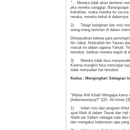
"… Mereka tidak akan berhenti me
jika mereka sanggup. Barangsiapa 
kekafiran, maka mereka itu sia-sia
neraka, mereka kekal di dalamnya.
2) Tetapi keinginan dan misi mere
orang-orang beriman di dalam mem
Diriwayatkan bahwa para pemimpin 
bin Jabal, Hudzaifah bin Yaman da
masuk ke dalam agama Yahudi. Teta
tersebut, bahkan mereka teguh di
3) Mereka tidak bisa menyesatkan 
Karena mungkin bisa mencapai tujua
tidak menyadari hal tersebut.
Kedua : Mengingkari Sebagian Isi
"Wahai Ahli Kitab! Mengapa kamu 
(kebenarannya)?"
(QS. Ali-Imran [3]
1) Inilah misi dan program Ahlul 
ayat Allah di dalam Taurat dan I
Alaihi wa Sallam
sebagai nabi dan 
dan mengakui kebenaran apa yang