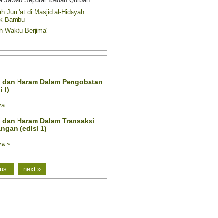
a Jawab Seputar Ibadah Qurban
h Jum'at di Masjid al-Hidayah
k Bambu
h Waktu Berjima'
 TULIS
onalisme
Mukjizat Al Qur'an Dalam Ke
ya
Lihat isinya
uan Haji dan Umrah
Berobatlah Dengan Yang Hala
Halal Haram Pengobatan)
ya »
Lihat isinya »
ous
next »