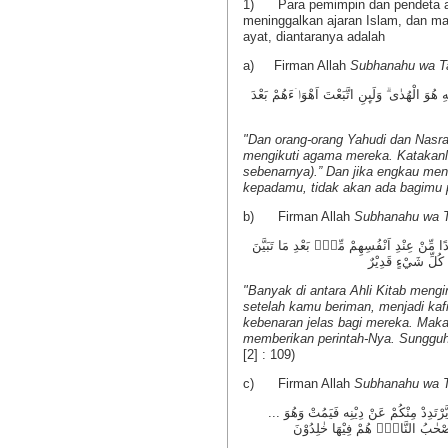
1) Para pemimpin dan pendeta ahl
meninggalkan ajaran Islam, dan ma
ayat, diantaranya adalah
a) Firman Allah
Subhanahu wa Ta
 هُوَ الْهُدٰى ۗ وَلَىِٕنِ اتَّبَعْتَ اَهْوَاۤءَهُمْ بَعْدَ
"Dan orang-orang Yahudi dan Nasr
mengikuti agama mereka. Katakanla
Tanya Jawab Aktual Tentang Shalat
Jilbab Menurut Syari'a
sebenarnya).” Dan jika engkau men
(Meluruskan Pandanga
kepadamu, tidak akan ada bagimu p
hat isinya
Quraish)
b) Firman Allah
Subhanahu wa T
Tanya Jawab Aktual Tentang Puasa
Lihat isinya
دًا مِّنْ عِنْدِ اَنْفُسِهِمْ مِّنْۢ بَعْدِ مَا تَبَيَّنَ
 كُلِّ شَيْءٍ قَدِيْرٌ
hat isinya »
Halal dan Haram Dala
(Edisi I)
"Banyak di antara Ahli Kitab men
setelah kamu beriman, menjadi kafi
Lihat isinya »
kebenaran jelas bagi mereka. Maka
memberikan perintah-Nya. Sungguh
[2] : 109)
c) Firman Allah
Subhanahu wa T
... وَلَا يَزَالُوْنَ يُقَاتِلُوْنَكُمْ حَتّٰى يَرُدُّوْكُمْ عَنْ دِيْنِكُمْ اِنِ اسْتَطَاعُوْا ۗ وَمَنْ يَّرْتَدِدْ مِنْكُمْ عَنْ دِيْنِه فَيَمُتْ وَهُوَ