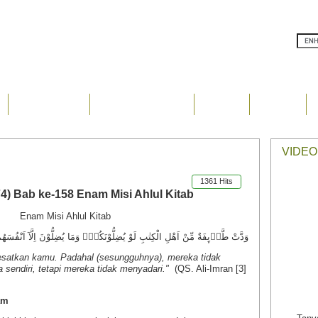
Karya Tulis
Seputar Penulis
Video
Audio
VIDEO
1361 Hits
74) Bab ke-158 Enam Misi Ahlul Kitab
Enam Misi Ahlul Kitab
وَدَّتْ طَّاۤىِٕفَةٌ مِّنْ اَهْلِ الْكِتٰبِ لَوْ يُضِلُّوْنَكُمْۗ وَمَا يُضِلُّوْنَ اِلَّآ اَنْفُسَهُ
yesatkan kamu. Padahal (sesungguhnya), mereka tidak
 sendiri, tetapi mereka tidak menyadari."
(QS. Ali-Imran [3]
am