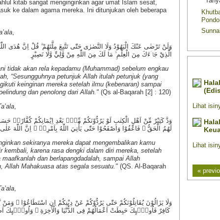
Tany
ul kitab sangat menginginkan agar umat Islam sesat,
suk ke dalam agama mereka. Ini ditunjukan oleh beberapa
Khutba
Pondo
Sunna
’ala
,
وَلَنْ تَرْضٰى عَنْكَ الْيَهُوْدُ وَلَا النَّصٰرٰى حَتّٰى تَتَّبِعَ مِلَّتَهُمْ ۗ قُلْ اِنَّ هُدَى اللّٰهِ
الَّذِيْ جَاۤءَكَ مِنَ الْعِلْمِ ۙ مَا لَكَ مِنَ اللّٰهِ مِنْ وَّلِيٍّ وَّلَا نَصِيْرٍ
KARYA
ani tidak akan rela kepadamu (Muhammad) sebelum engkau
h, “Sesungguhnya petunjuk Allah itulah petunjuk (yang
t Islam
Halal dan Haram Dalam Pengobatan
Nasi
gikuti keinginan mereka setelah ilmu (kebenaran) sampai
n Prof. DR.
(Edisi I)
elindung dan penolong dari Allah."
(Qs al-Baqarah [2] : 120)
Lihat isin
Lihat isinya
a’ala
,
Pand
وَدَّ كَثِيْرٌ مِّنْ اَهْلِ الْكِتٰبِ لَوْ يَرُدُّوْنَكُمْ مِّنْۢ بَعْدِ اِيْمَانِكُمْ كُفَّارًاۚ حَسَ
Halal dan Haram Dalam Transaksi
لَهُمُ الْحَقُّ ۚ فَاعْفُوْا وَاصْفَحُوْا حَتّٰى يَأْتِيَ اللّٰهُ بِاَمْرِهٖ ۗ اِنَّ اللّٰهَ عَلٰى
m Pernikahan
Keuangan (edisi 1)
Lihat isin
ginginkan sekiranya mereka dapat mengembalikan kamu
Lihat isinya »
r kembali, karena rasa dengki dalam diri mereka, setelah
 maafkanlah dan berlapangdadalah, sampai Allah
, Allah Mahakuasa atas segala sesuatu."
(QS. Al-Baqarah
« previ
a’ala
,
كَافِرٌ فَاُولٰۤىِٕكَ حَبِطَتْ اَعْمَالُهُمْ فِى الدُّنْيَا وَالْاٰخِرَةِ ۚ وَاُولٰۤىِٕكَ اَصْحٰبُ النَّارِۚ هُمْ فِيْهَا خٰلِدُوْنَ