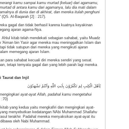
merangi kamu sampai kamu murtad (keluar) dari agamamu,
murtad di antara kamu dari agamanya, lalu dia mati dalam
 amalnya di dunia dan di akhirat, dan mereka itulah penghuni
”
(QS. Al-Baqarah [2] : 217).
ka gagal dan tidak berhasil karena kuatnya keyakinan
egang ajaran agama-Nya.
Ahlul kitab telah mendekati sebagian sahabat, yaitu Muadz
n 'Aiman bin Yasir agar mereka mau meninggalkan Islam dan
pi tidak satupun dari mereka yang mengikuti ajaran
 dalam memegang ajaran Islam.
para sahabat kecuali diri mereka sendiri yang sesat.
n, tetapi ternyata gagal dan yang lebih parah lagi mereka
 Taurat dan Injil
يٰٓاَهْلَ الْكِتٰبِ لِمَ تَكْفُرُوْنَ بِاٰيٰتِ اللّٰهِ وَاَنْتُمْ تَشْهَدُوْنَ
mengingkari ayat-ayat Allah, padahal kamu mengetahui
 :70)
kitab yang kedua yaitu mengkafiri dan mengingkari ayat-
njil yang menyebutkan kedatangan NAbi Muhammad
Shallahu
rasul terakhir. Padahal mereka menyaksikan ayat-ayat itu
 dibawa oleh Nabi Muhammad.