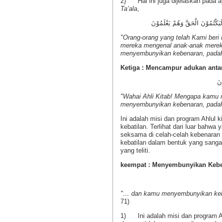
2) Hal ini juga dijelaskan pada a
Ta’ala
,
ْ لَيَكْتُمُوْنَ الْحَقَّ وَهُمْ يَعْلَمُوْنَ
"Orang-orang yang telah Kami beri 
mereka mengenal anak-anak mereka
menyembunyikan kebenaran, padah
Ketiga : Mencampur adukan antar
"Wahai Ahli Kitab! Mengapa kamu
menyembunyikan kebenaran, pada
Ini adalah misi dan program Ahlul
kebatilan. Terlihat dari luar bahwa
seksama di celah-celah kebenaran
kebatilan dalam bentuk yang sangat
yang teliti.
keempat : Menyembunyikan Keb
"… dan kamu menyembunyikan keb
71)
1) Ini adalah misi dan program A