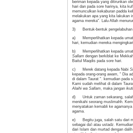
beriman kepada yang ditirunkan o
hari dan pada sore harinya, kita k
memunculkan kekaburan padda keb
melakukan apa yang kita lakukan in
agama mereka". Lalu Allah menurun
3) Bentuk-bentuk pengelabuhan te
a) Memperlihatkan kepada umat I
hari, kemudian mereka mengingkari
b) Memperlihatkan kepada umat 
Sallam
dengan berkiblat ke Mekkah 
Baitul Maqdis pada sore hari.
c) Merek datang kepada Nabi
S
kepada orang-orang awam, " Dia ada
di dalam Taurat ". kemudian pada 
Kami sudah melihat di dalam Taur
Alaihi wa Sallam
, maka jangan ikuti
d) Untuk zaman sekarang, salah 
menikahi seorang muslimahh. Kemud
menyatakan kemabli ke agamanya d
agama.
e) Begitu juga, salah satu dari 
sebagai da'i atau ustadz. Kemudia
dari Islam dan murtad dengan dali