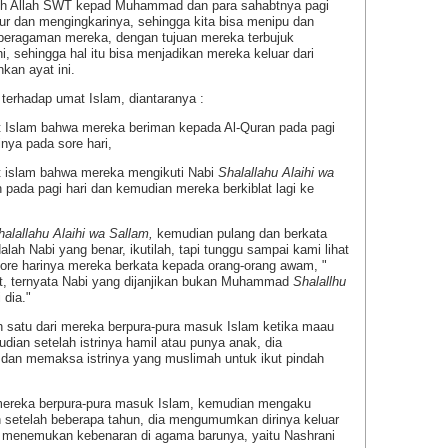
leh Allah SWT kepad Muhammad dan para sahabtnya pagi
ufur dan mengingkarinya, sehingga kita bisa menipu dan
eragaman mereka, dengan tujuan mereka terbujuk
i, sehingga hal itu bisa menjadikan mereka keluar dari
kan ayat ini.
rhadap umat Islam, diantaranya :
slam bahwa mereka beriman kepada Al-Quran pada pagi
nya pada sore hari,
islam bahwa mereka mengikuti Nabi
Shalallahu Alaihi wa
pada pagi hari dan kemudian mereka berkiblat lagi ke
halallahu Alaihi wa Sallam,
kemudian pulang dan berkata
lah Nabi yang benar, ikutilah, tapi tunggu sampai kami lihat
sore harinya mereka berkata kepada orang-orang awam, "
at, ternyata Nabi yang dijanjikan bukan Muhammad
Shalallhu
 dia."
satu dari mereka berpura-pura masuk Islam ketika maau
ian setelah istrinya hamil atau punya anak, dia
an memaksa istrinya yang muslimah untuk ikut pindah
mereka berpura-pura masuk Islam, kemudian mengaku
n setelah beberapa tahun, dia mengumumkan dirinya keluar
h menemukan kebenaran di agama barunya, yaitu Nashrani