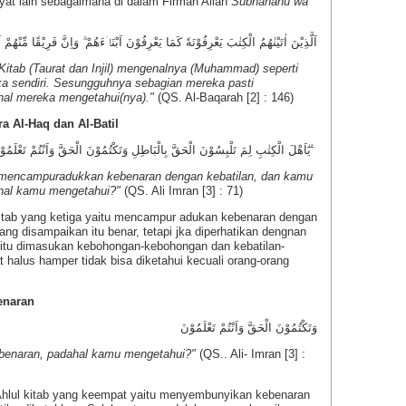
yat lain sebagaimana di dalam Firman Allah
Subhanahu wa
اَلَّذِيْنَ اٰتَيْنٰهُمُ الْكِتٰبَ يَعْرِفُوْنَهٗ كَمَا يَعْرِفُوْنَ اَبْنَاۤءَهُمْ ۗ وَاِنَّ فَرِيْقًا مِّنْهُم
Kitab (Taurat dan Injil) mengenalnya (Muhammad) seperti
 sendiri. Sesungguhnya sebagian mereka pasti
al mereka mengetahui(nya)."
(QS. Al-Baqarah [2] : 146)
a Al-Haq dan Al-Batil
يٰٓاَهْلَ الْكِتٰبِ لِمَ تَلْبِسُوْنَ الْحَقَّ بِالْبَاطِلِ وَتَكْتُمُوْنَ الْحَقَّ وَاَنْتُمْ تَعْلَمُوْنَ ࣖ
 mencampuradukkan kebenaran dengan kebatilan, dan kamu
hal kamu mengetahui?"
(QS. Ali Imran [3] : 71)
 kitab yang ketiga yaitu mencampur adukan kebenaran dengan
 yang disampaikan itu benar, tetapi jka diperhatikan dengnan
 itu dimasukan kebohongan-kebohongan dan kebatilan-
 halus hamper tidak bisa diketahui kecuali orang-orang
enaran
وَتَكْتُمُوْنَ الْحَقَّ وَاَنْتُمْ تَعْلَمُوْنَ
enaran, padahal kamu mengetahui?"
(QS.. Ali- Imran [3] :
hlul kitab yang keempat yaitu menyembunyikan kebenaran